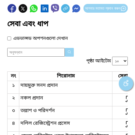
আপনার মতামত প্রদান করুন
সেবা এবং ধাপ
এডভান্সড অপশনগুলো দেখান
পৃষ্ঠা আইটেম
নং
শিরোনাম
সেবার ধ
১
দায়মুক্ত সনদ প্রদান
২
নকল প্রদান
৩
তল্লাশ ও পরিদর্শন
৪
দলিল রেজিস্ট্রেশন প্রসেস