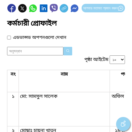
আপনার মতামত প্রদান করুন
কর্মচারী প্রোফাইল
এডভান্সড অপশনগুলো দেখান
পৃষ্ঠা আইটেম
নং
নাম
পদবি
১
মো: সামসুল সালেক
অফিস সহ
২
মোছাঃ চায়না খাতুন
১ম মোহর