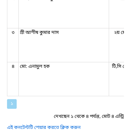
৩
শ্রী আশীষ কুমার দাস
২য় মোহর
৪
মো: এনামুল হক
টি,সি মো
১
দেখছেন ১ থেকে ৪ পর্যন্ত, মোট ৪ এন্ট্রি
এই কনটেন্টটি শেয়ার করতে ক্লিক করুন